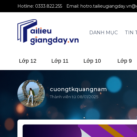
Hotline:
0333.822.255
Email:
hotro.tailieugiangday.vn
DANH MỤC
TIN 
Lớp 12
Lớp 11
Lớp 10
Lớp 9
cuongtkquangnam
Thành viên từ 08/01/2025