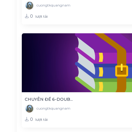
cuongtkquangnam
0
lượt tải
CHUYÊN ĐỀ 6-DOUB...
cuongtkquangnam
0
lượt tải