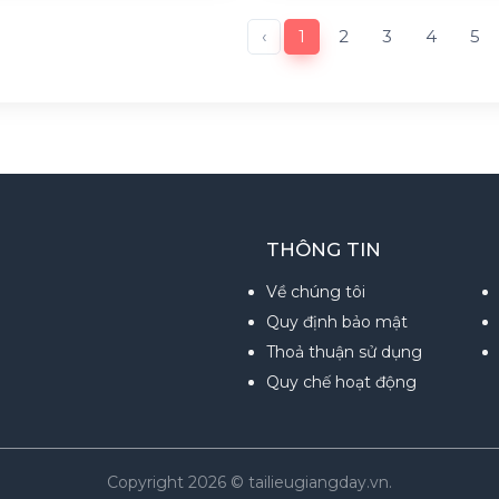
‹
1
2
3
4
5
THÔNG TIN
Về chúng tôi
Quy định bảo mật
Thoả thuận sử dụng
Quy chế hoạt động
Copyright 2026 © tailieugiangday.vn.