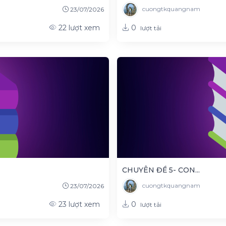
cuongtkquangnam
23/07/2026
0
22
lượt xem
lượt tải
CHUYÊN ĐỀ 5- CON...
cuongtkquangnam
23/07/2026
0
23
lượt xem
lượt tải