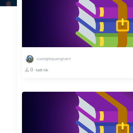
cuongtkquangnam
0
lượt tải