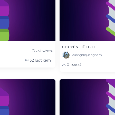
CHUYÊN ĐỀ 11 -Đ...
23/07/2026
cuongtkquangnam
32
lượt xem
0
lượt tải