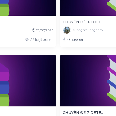
CHUYÊN ĐỀ 9-COLL...
cuongtkquangnam
23/07/2026
0
27
lượt xem
lượt tải
CHUYÊN ĐỀ 7-DETE...