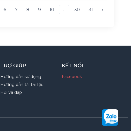
6
7
8
9
10
...
30
31
›
TRỢ GIÚP
KẾT NỐI
Hướng dẫn sử dụng
Facebook
Hướng dẫn tải tài liệu
Hỏi và đáp