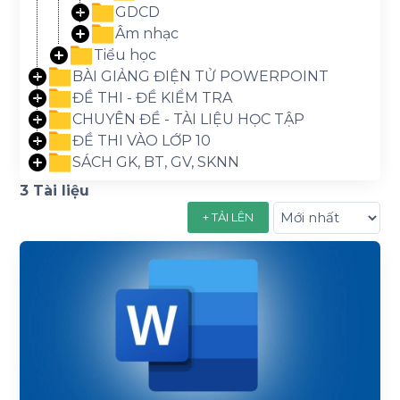
GDCD
Âm nhạc
Tiểu học
BÀI GIẢNG ĐIỆN TỬ POWERPOINT
ĐỀ THI - ĐỀ KIỂM TRA
CHUYÊN ĐỀ - TÀI LIỆU HỌC TẬP
ĐỀ THI VÀO LỚP 10
SÁCH GK, BT, GV, SKNN
3 Tài liệu
+ TẢI LÊN