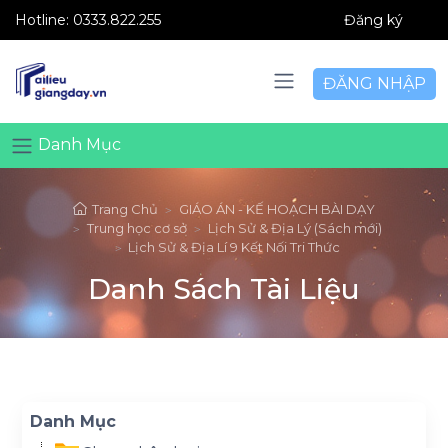
Hotline:
0333.822.255
Đăng ký
ĐĂNG NHẬP
Danh Mục
Trang Chủ
GIÁO ÁN - KẾ HOẠCH BÀI DẠY
Trung học cơ sở
Lịch Sử & Địa Lý (Sách mới)
Lịch Sử & Địa Lí 9 Kết Nối Tri Thức
Danh Sách Tài Liệu
Danh Mục