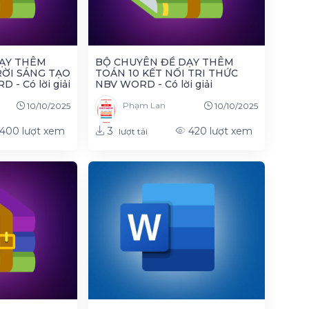
ẠY THÊM
BỘ CHUYÊN ĐỀ DẠY THÊM
RỜI SÁNG TẠO
TOÁN 10 KẾT NỐI TRI THỨC
- Có lời giải
NBV WORD - Có lời giải
Phạm Lan
10/10/2025
10/10/2025
3
400
lượt xem
420
lượt xem
lượt tải