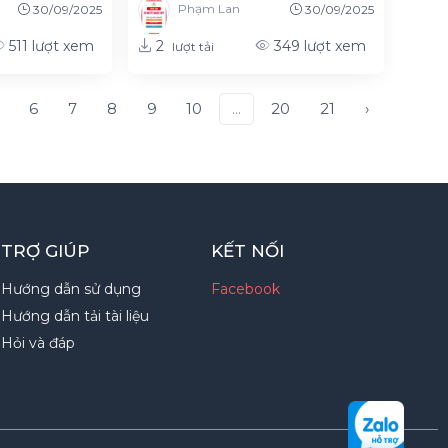
Phạm Lan
30/09/2025
30/09/2025
2
511
lượt xem
349
lượt xem
lượt tải
6
7
8
9
10
...
20
21
›
TRỢ GIÚP
KẾT NỐI
Hướng dẫn sử dụng
Facebook
Hướng dẫn tải tài liệu
Hỏi và đáp