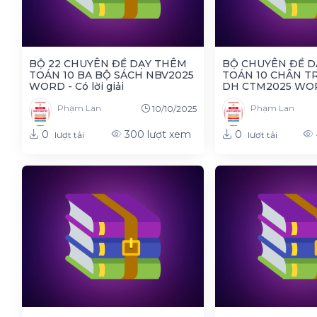
BỘ 22 CHUYÊN ĐỀ DẠY THÊM
BỘ CHUYÊN ĐỀ D
TOÁN 10 BA BỘ SÁCH NBV2025
TOÁN 10 CHÂN T
WORD - Có lời giải
DH CTM2025 WORD 
Phạm Lan
Phạm Lan
10/10/2025
0
0
300
lượt xem
lượt tải
lượt tải