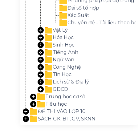
Phương pháp tọa độ trong
Đại số tổ hợp
Xác Suất
Chuyên đề - Tài liệu theo bộ
Vật Lý
Hóa Học
Sinh Học
Tiếng Anh
Ngữ Văn
Công Nghệ
Tin Học
Lịch sử & Địa lý
GDCD
Trung học cơ sở
Tiểu học
ĐỀ THI VÀO LỚP 10
SÁCH GK, BT, GV, SKNN