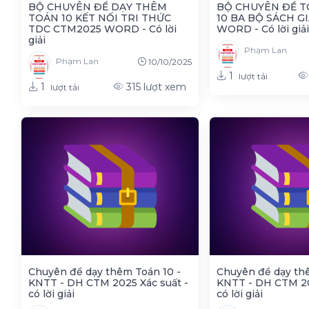
BỘ CHUYÊN ĐỀ DẠY THÊM
BỘ CHUYÊN ĐỀ T
TOÁN 10 KẾT NỐI TRI THỨC
10 BA BỘ SÁCH GI
TDC CTM2025 WORD - Có lời
WORD - Có lời giải
giải
Phạm Lan
Phạm Lan
10/10/2025
1
lượt tải
1
315
lượt xem
lượt tải
Chuyên đề dạy thêm Toán 10 -
Chuyên đề dạy thê
KNTT - DH CTM 2025 Xác suất -
KNTT - DH CTM 20
có lời giải
có lời giải