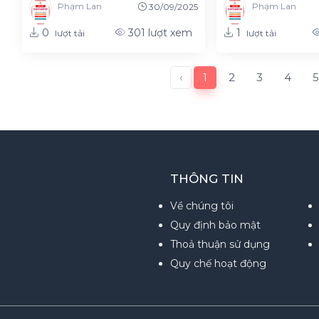
Phạm Lan
Phạm Lan
30/09/2025
0
1
301
lượt xem
lượt tải
lượt tải
‹
1
2
3
4
5
THÔNG TIN
Về chúng tôi
Quy định bảo mật
Thoả thuận sử dụng
Quy chế hoạt động