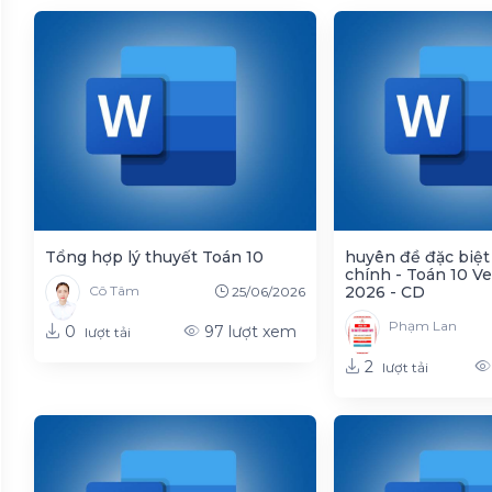
Tổng hợp lý thuyết Toán 10
huyên đề đặc biệt
chính - Toán 10 V
2026 - CD
Cô Tâm
25/06/2026
Phạm Lan
0
97
lượt xem
lượt tải
phương trình bậc nhất 2 ẩn
2
lượt tải
ác
 của mẫu số liệu không ghép nhóm