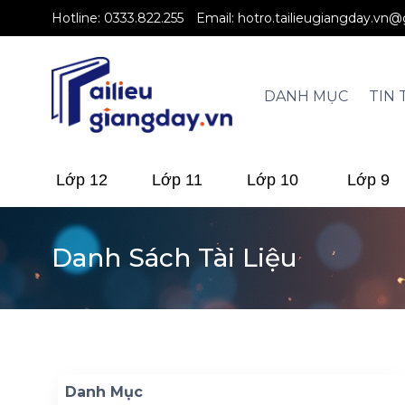
Hotline:
0333.822.255
Email:
hotro.tailieugiangday.vn
DANH MỤC
TIN 
Lớp 12
Lớp 11
Lớp 10
Lớp 9
Danh Sách Tài Liệu
Danh Mục