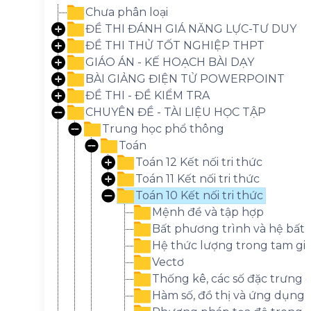
Chưa phân loại
ĐỀ THI ĐÁNH GIÁ NĂNG LỰC-TƯ DUY
ĐỀ THI THỬ TỐT NGHIỆP THPT
GIÁO ÁN - KẾ HOẠCH BÀI DẠY
BÀI GIẢNG ĐIỆN TỬ POWERPOINT
ĐỀ THI - ĐỀ KIỂM TRA
CHUYÊN ĐỀ - TÀI LIỆU HỌC TẬP
Trung học phổ thông
Toán
Toán 12 Kết nối tri thức
Toán 11 Kết nối tri thức
Toán 10 Kết nối tri thức
Mệnh đề và tập hợp
Bất phương trình và hệ bất 
Hệ thức lượng trong tam gi
Vectơ
Thống kê, các số đặc trưng
Hàm số, đồ thị và ứng dụng