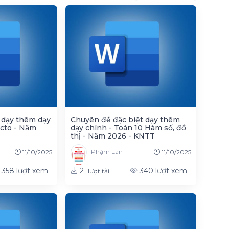
 dạy thêm dạy
Chuyên đề đặc biệt dạy thêm
ecto - Năm
dạy chính - Toán 10 Hàm số, đồ
thị - Năm 2026 - KNTT
Phạm Lan
11/10/2025
11/10/2025
2
358
lượt xem
340
lượt xem
lượt tải