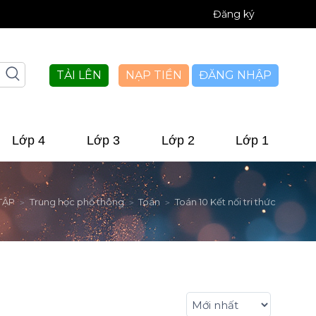
Đăng ký
TẢI LÊN
NẠP TIỀN
ĐĂNG NHẬP
Lớp 4
Lớp 3
Lớp 2
Lớp 1
TẬP
Trung học phổ thông
Toán
Toán 10 Kết nối tri thức