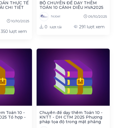
OÁN THỰC TẾ
BỘ CHUYÊN ĐỀ DẠY THÊM
ẢI CHI TIẾT
TOÁN 10 CÁNH DIỀU HVA2025
Nobel
09/10/2025
10/10/2025
0
291
lượt xem
lượt tải
350
lượt xem
m Toán 10 -
Chuyên đề dạy thêm Toán 10 -
25 Tổ hợp -
KNTT - DH CTM 2025 Phương
pháp tọa độ trong mặt phẳng