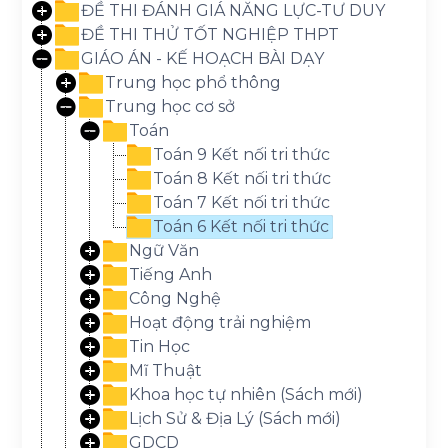
ĐỀ THI ĐÁNH GIÁ NĂNG LỰC-TƯ DUY
ĐỀ THI THỬ TỐT NGHIỆP THPT
GIÁO ÁN - KẾ HOẠCH BÀI DẠY
Trung học phổ thông
Trung học cơ sở
Toán
Toán 9 Kết nối tri thức
Toán 8 Kết nối tri thức
Toán 7 Kết nối tri thức
Toán 6 Kết nối tri thức
Ngữ Văn
Tiếng Anh
Công Nghệ
Hoạt động trải nghiệm
Tin Học
Mĩ Thuật
Khoa học tự nhiên (Sách mới)
Lịch Sử & Địa Lý (Sách mới)
GDCD