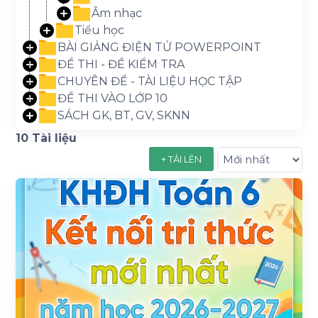
Âm nhạc
Tiểu học
BÀI GIẢNG ĐIỆN TỬ POWERPOINT
ĐỀ THI - ĐỀ KIỂM TRA
CHUYÊN ĐỀ - TÀI LIỆU HỌC TẬP
ĐỀ THI VÀO LỚP 10
SÁCH GK, BT, GV, SKNN
10 Tài liệu
+ TẢI LÊN