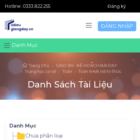
Hotline:
0333.822.255
Đăng ký
ĐĂNG NHẬP
Danh Mục
Trang Chủ
GIÁO ÁN - KẾ HOẠCH BÀI DẠY
Trung học cơ sở
Toán
Toán 6 Kết nối tri thức
Danh Sách Tài Liệu
Danh Mục
Chưa phân loại