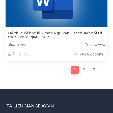
Đề thi cuối học kì 2 môn Ngữ Văn 6 sách-Kết nối tri
thức - có lời giải - Đề 2
Nobel
16/07/2024
2
1748
lượt xem
lượt tải
‹
1
2
3
›
TAILIEUGIANGDAY.VN