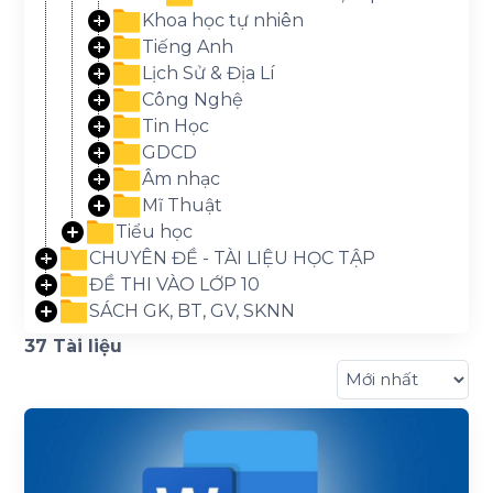
Khoa học tự nhiên
Tiếng Anh
Lịch Sử & Địa Lí
Công Nghệ
Tin Học
GDCD
Âm nhạc
Mĩ Thuật
Tiểu học
CHUYÊN ĐỀ - TÀI LIỆU HỌC TẬP
ĐỀ THI VÀO LỚP 10
SÁCH GK, BT, GV, SKNN
37 Tài liệu