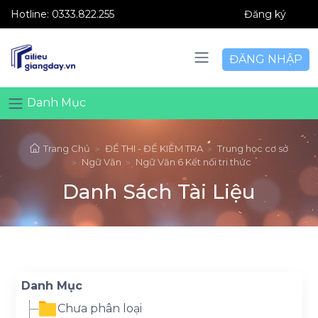
Hotline:
0333.822.255
Đăng ký
ĐĂNG NHẬP
Danh Mục
Trang Chủ
ĐỀ THI - ĐỀ KIỂM TRA
Trung học cơ sở
Ngữ Văn
Ngữ Văn 6 Kết nối tri thức
Danh Sách Tài Liệu
Danh Mục
Chưa phân loại