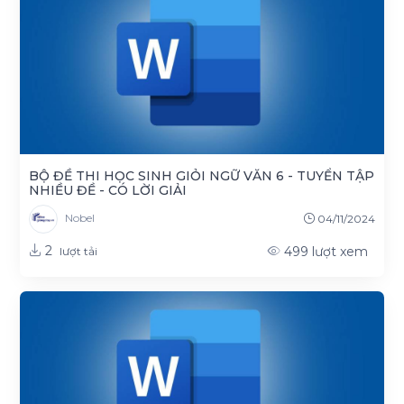
BỘ ĐỀ THI HỌC SINH GIỎI NGỮ VĂN 6 - TUYỂN TẬP
NHIỀU ĐỀ - CÓ LỜI GIẢI
Nobel
04/11/2024
2
499
lượt xem
lượt tải