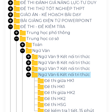
ĐỀ THI ĐÁNH GIÁ NĂNG LỰC-TƯ DUY
ĐỀ THI THỬ TỐT NGHIỆP THPT
GIÁO ÁN - KẾ HOẠCH BÀI DẠY
BÀI GIẢNG ĐIỆN TỬ POWERPOINT
ĐỀ THI - ĐỀ KIỂM TRA
Trung học phổ thông
Trung học cơ sở
Toán
Ngữ Văn
Ngữ Văn 9 Kết nối tri thức
Ngữ Văn 8 Kết nối tri thức
Ngữ Văn 7 Kết nối tri thức
Ngữ Văn 6 Kết nối tri thức
Đề thi giữa HK1
Đề thi HK1
Đề thi giữa HK2
Đề thi HK2
Đề thi HSG
Đề kiểm tra 1 tiết, 15 phút