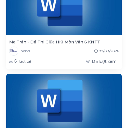
Ma Trận - Đề Thi Giữa HKI Môn Văn 6 KNTT
Nobel
02/08/2026
6
136
lượt xem
lượt tải