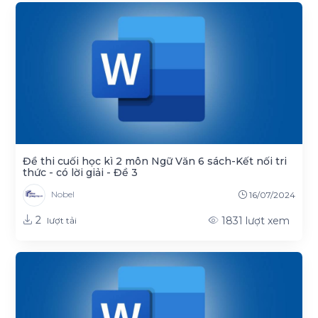
Đề thi cuối học kì 2 môn Ngữ Văn 6 sách-Kết nối tri
thức - có lời giải - Đề 3
Nobel
16/07/2024
2
1831
lượt xem
lượt tải