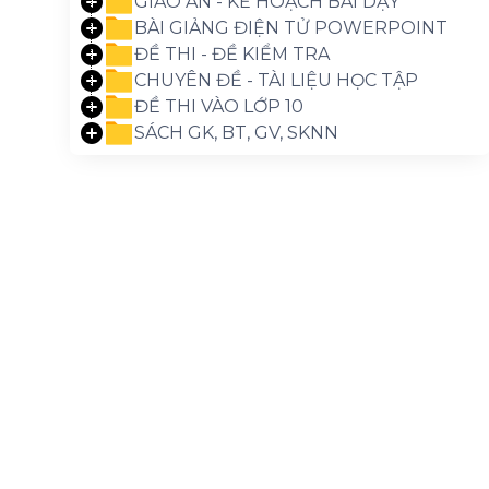
GIÁO ÁN - KẾ HOẠCH BÀI DẠY
BÀI GIẢNG ĐIỆN TỬ POWERPOINT
ĐỀ THI - ĐỀ KIỂM TRA
CHUYÊN ĐỀ - TÀI LIỆU HỌC TẬP
ĐỀ THI VÀO LỚP 10
SÁCH GK, BT, GV, SKNN