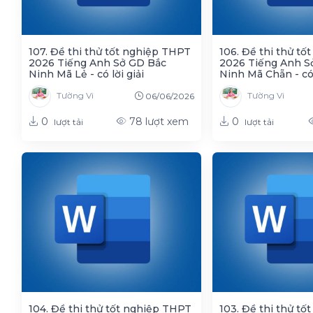
107. Đề thi thử tốt nghiệp THPT
106. Đề thi thử t
2026 Tiếng Anh Sở GD Bắc
2026 Tiếng Anh S
Ninh Mã Lẻ - có lời giải
Ninh Mã Chẵn - có 
Tường Vi
Tường Vi
06/06/2026
0
0
78
lượt xem
lượt tải
lượt tải
104. Đề thi thử tốt nghiệp THPT
103. Đề thi thử t