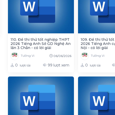
110. Đề thi thử tốt nghiệp THPT
109. Đề thi thử t
2026 Tiếng Anh Sở GD Nghệ An
2026 Tiếng Anh c
lần 3 Chẵn - có lời giải
Nội - có lời giải
Tường Vi
Tường Vi
06/06/2026
0
0
99
lượt xem
lượt tải
lượt tải