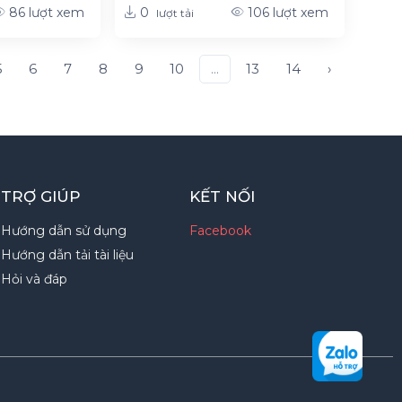
0
86
lượt xem
106
lượt xem
lượt tải
5
6
7
8
9
10
...
13
14
›
TRỢ GIÚP
KẾT NỐI
Hướng dẫn sử dụng
Facebook
Hướng dẫn tải tài liệu
Hỏi và đáp