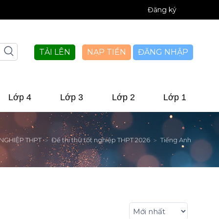
Đăng ký
TẢI LÊN
NẠP TIỀN
ĐĂNG NHẬP
Lớp 4
Lớp 3
Lớp 2
Lớp 1
 NGHIỆP THPT
Đề thi thử tốt nghiệp THPT 2026
Tiếng Anh