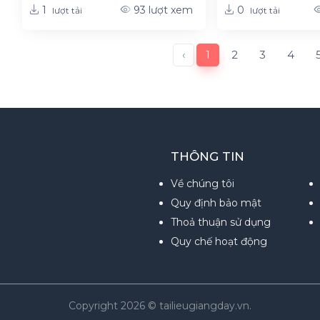
1
0
93
lượt xem
lượt tải
lượt tải
‹
1
2
3
4
THÔNG TIN
Về chúng tôi
Quy định bảo mật
Thoả thuận sử dụng
Quy chế hoạt động
Copyright 2026 © tailieugiangday.vn.