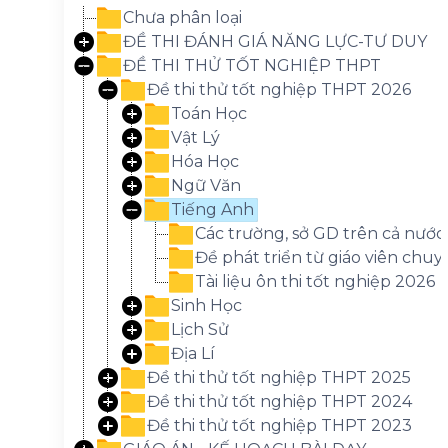
Chưa phân loại
ĐỀ THI ĐÁNH GIÁ NĂNG LỰC-TƯ DUY
ĐỀ THI THỬ TỐT NGHIỆP THPT
Đề thi thử tốt nghiệp THPT 2026
Toán Học
Vật Lý
Hóa Học
Ngữ Văn
Tiếng Anh
Các trường, sở GD trên cả nước
Đề phát triển từ giáo viên chu
Tài liệu ôn thi tốt nghiệp 2026
Sinh Học
Lịch Sử
Địa Lí
Đề thi thử tốt nghiệp THPT 2025
Đề thi thử tốt nghiệp THPT 2024
Đề thi thử tốt nghiệp THPT 2023