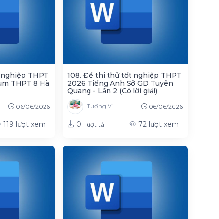
ốt nghiệp THPT
108. Đề thi thử tốt nghiệp THPT
ụm THPT 8 Hà
2026 Tiếng Anh Sở GD Tuyên
Quang - Lần 2 (Có lời giải)
Tường Vi
06/06/2026
06/06/2026
0
119
lượt xem
72
lượt xem
lượt tải