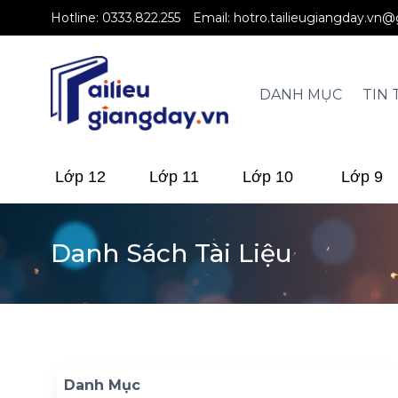
Hotline:
0333.822.255
Email:
hotro.tailieugiangday.vn
DANH MỤC
TIN 
Lớp 12
Lớp 11
Lớp 10
Lớp 9
Danh Sách Tài Liệu
Danh Mục