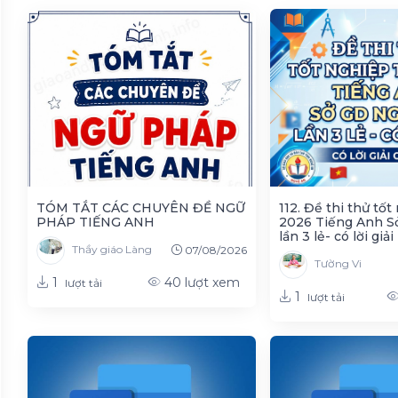
TÓM TẮT CÁC CHUYÊN ĐỀ NGỮ
112. Đề thi thử tố
PHÁP TIẾNG ANH
2026 Tiếng Anh S
yên môn
lần 3 lẻ- có lời giải
Thầy giáo Làng
07/08/2026
Tường Vi
1
40
lượt xem
lượt tải
1
lượt tải