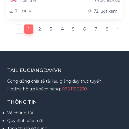
Tường Vi
06/06/2026
0
72
lượt xem
lượt tải
‹
1
2
3
4
5
6
7
8
›
TAILIEUGIANGDAY.VN
Cộng đồng chia sẻ tải liệu giảng dạy trực tuyến
Hotline hỗ trợ khách hàng:
096.112.2230
THÔNG TIN
Về chúng tôi
Quy định bảo mật
Thoả thuận sử dụng