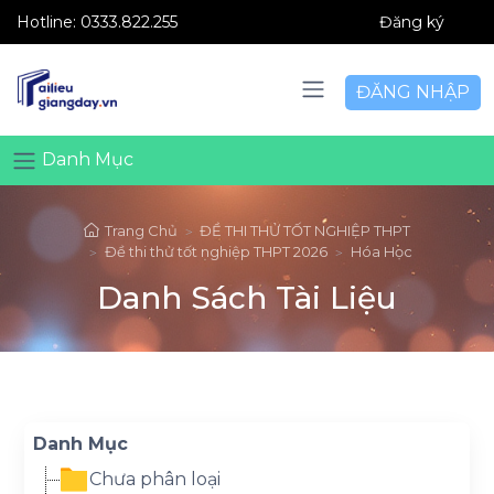
Hotline:
0333.822.255
Đăng ký
ĐĂNG NHẬP
Danh Mục
Trang Chủ
ĐỀ THI THỬ TỐT NGHIỆP THPT
Đề thi thử tốt nghiệp THPT 2026
Hóa Học
Danh Sách Tài Liệu
Danh Mục
Chưa phân loại