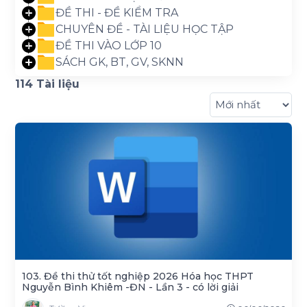
ĐỀ THI - ĐỀ KIỂM TRA
CHUYÊN ĐỀ - TÀI LIỆU HỌC TẬP
ĐỀ THI VÀO LỚP 10
SÁCH GK, BT, GV, SKNN
114 Tài liệu
103. Đề thi thử tốt nghiệp 2026 Hóa học THPT
Nguyễn Bình Khiêm -ĐN - Lần 3 - có lời giải