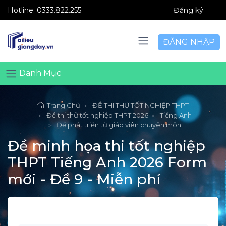
Hotline:
0333.822.255
Đăng ký
ĐĂNG NHẬP
Danh Mục
Trang Chủ
ĐỀ THI THỬ TỐT NGHIỆP THPT
Đề thi thử tốt nghiệp THPT 2026
Tiếng Anh
Đề phát triển từ giáo viên chuyên môn
Đề minh họa thi tốt nghiệp
THPT Tiếng Anh 2026 Form
mới - Đề 9 - Miễn phí