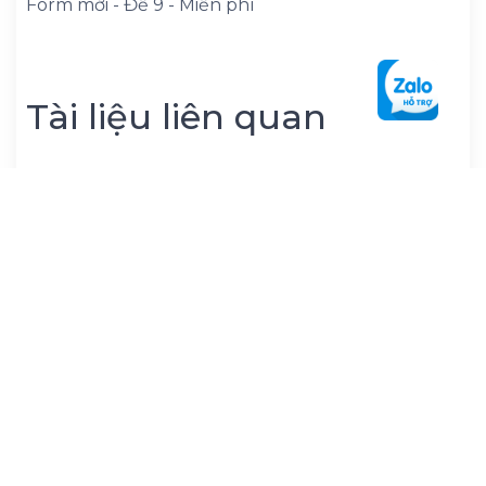
Form mới - Đề 9 - Miễn phí
Tài liệu liên quan
Đề thi thử Tốt Nghiệp THPT Tiếng Anh 2026
Vip Mục tiêu 9+, có lời giải - Đề 7
ĐỀ THI MINH HỌA KÌ THI THPT QUỐC GIA
MÔN TIẾNG ANH
Đề minh họa thi tốt nghiệp THPT Tiếng Anh
2026 Form mới - Đề 5 - có key
Đề Minh Họa Tốt Nghiệp THPT Tiếng Anh
2026 Cô Trang Anh, giải chi tiết - Đề 10