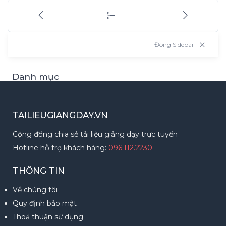
×
Đóng Sidebar
Danh mục
Tài liệu
318
Thông báo
1
TAILIEUGIANGDAY.VN
Hướng dẫn
3
Cộng đồng chia sẻ tải liệu giảng dạy trực tuyến
Điều khoản sử dụng
2
Hotline hỗ trợ khách hàng:
096.112.2230
Hướng dẫn thanh toán
2
THÔNG TIN
Về chúng tôi
Bài mới nhất
Quy định bảo mật
Đề thi kiểm tra giữa kì 1 Toán 11 Chân Trời
Thoả thuận sử dụng
Sáng Tạo có lời giải