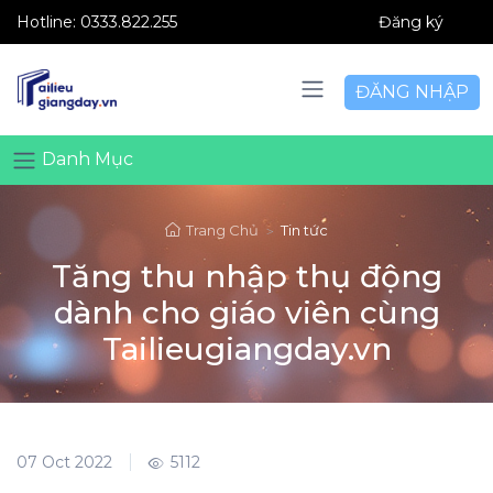
Hotline:
0333.822.255
Đăng ký
ĐĂNG NHẬP
Danh Mục
Trang Chủ
Tin tức
Tăng thu nhập thụ động
dành cho giáo viên cùng
Tailieugiangday.vn
07 Oct 2022
5112