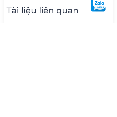
Tài liệu liên quan
Đề thi thử tốt nghiệp THPT Vật Lý 2026 -
Mục tiêu 9+ - Đề 20 (có lời giải chi tiết)
Đề thi thử tốt nghiệp THPT Vật Lý 2026 -
Mục tiêu 9+ - Đề 14 (có lời giải chi tiết)
Đề thi thử tốt nghiệp THPT Vật Lý 2026 -
Mục tiêu 9+ - Đề 2 - có lời giải
Đề thi thử tốt nghiệp THPT Vật Lý 2026 -
Mục tiêu 9+ - Đề 10 - có lời giải
1. ĐỀ THI THỬ TỐT NGHIỆP VẬT LÝ 2026
BỘ 27 ĐỀ THI THỬ TN THPT 2025 MÔN VẬT
LÍ CẤU TRÚC MỚI 2025 -2026 TCD WORD