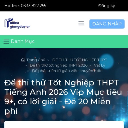
Hotline:
0333.822.255
Đăng ký
ĐĂNG NHẬP
Danh Mục
Trang Chủ
ĐỀ THI THỬ TỐT NGHIỆP THPT
Đề thi thử tốt nghiệp THPT 2026
Vật Lý
Đề phát triển từ giáo viên chuyên môn
Đề thi thử Tốt Nghiệp THPT
Tiếng Anh 2026 Vip Mục tiêu
9+, có lời giải - Đề 20 Miễn
phí