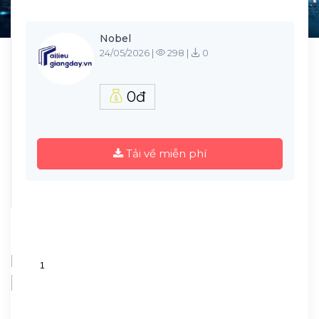
Nobel
24/05/2026 |
298 |
0
0đ
Tải về miễn phí