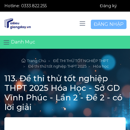
Hotline:
0333.822.255
Đăng ký
ĐĂNG NHẬP
Danh Mục
Trang Chủ
ĐỀ THI THỬ TỐT NGHIỆP THPT
Đề thi thử tốt nghiệp THPT 2025
Hóa học
113. Đề thi thử tốt nghiệp
THPT 2025 Hóa Học - Sở GD
Vĩnh Phúc - Lần 2 - Đề 2 - có
lời giải