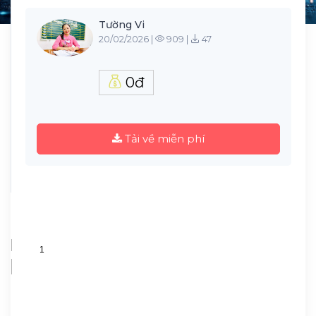
Tường Vi
20/02/2026 |
909 |
47
0đ
Tải về miễn phí