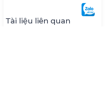
Tài liệu liên quan
46. Đề thi thử tốt nghiệp THPT 2025 môn
Hóa Học - Sở GDĐT Bắc Ninh (Đề tập huấn) -
có lời giải
50. Đề thi thử tốt nghiệp THPT 2025 môn
Hóa Học - Sở GD&ĐT Vĩnh Phúc (Lần 1 - Đề
2)
07. Đề thi thử tốt nghiệp 2025 môn Hóa học
trường THPT Yên Phong 1 - có lời giải
101. Đề thi thử tốt nghiệp THPT 2025 môn
Hóa Học - Sở Hưng Yên ( Lần 1 )
80. Đề thi thử tốt nghiệp THPT 2025 Hóa
Học - Sở GD Huế - có lời giải